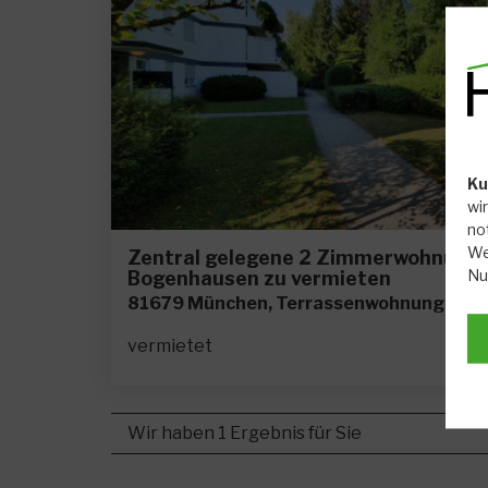
Ku
wi
no
We
Zentral gelegene 2 Zimmerwohnung m
Nu
Bogenhausen zu vermieten
81679 München, Terrassenwohnung
vermietet
Wir haben 1 Ergebnis für Sie