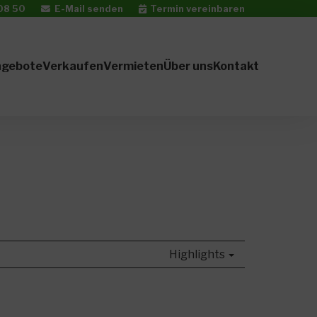
08 50
E-Mail senden
Termin vereinbaren
ngebote
Verkaufen
Vermieten
Über uns
Kontakt
Highlights