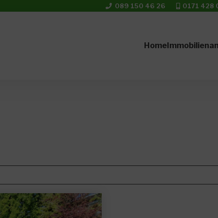
089 150 46 26
0171 428 
Home
Immobiliena