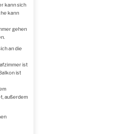
r kann sich
üche kann
immer gehen
en.
ich an die
afzimmer ist
Balkon ist
nem
t, außerdem
nen