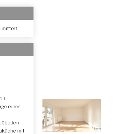
mittelt.
,
il
age eines
fußboden
auküche mit