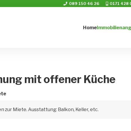
089 150 46 26
0171 428 
Home
Immobilienan
ung mit offener Küche
ete
ur Miete. Ausstattung: Balkon, Keller, etc.