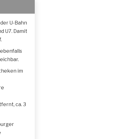
 der U-Bahn
nd U7. Damit
.
 ebenfalls
eichbar.
otheken im
re
ernt, ca. 3
burger
e