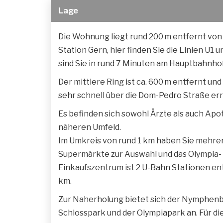
Lage
Die Wohnung liegt rund 200 m entfernt von
Station Gern, hier finden Sie die Linien U1 u
sind Sie in rund 7 Minuten am Hauptbahnhof
Der mittlere Ring ist ca. 600 m entfernt und
sehr schnell über die Dom-Pedro Straße err
Es befinden sich sowohl Ärzte als auch Ap
näheren Umfeld.
Im Umkreis von rund 1 km haben Sie mehre
Supermärkte zur Auswahl und das Olympia-
Einkaufszentrum ist 2 U-Bahn Stationen entf
km.
Zur Naherholung bietet sich der Nymphen
Schlosspark und der Olympiapark an. Für di