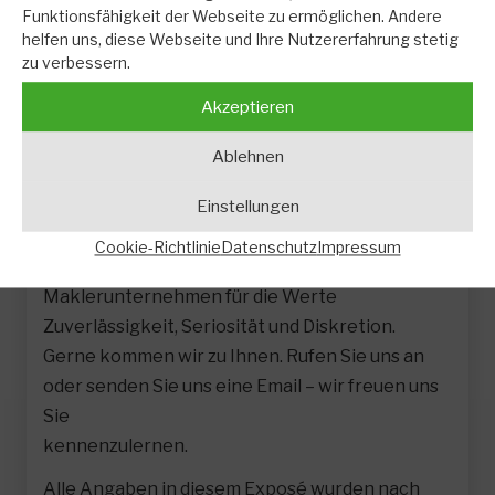
Funktionsfähigkeit der Webseite zu ermöglichen. Andere
Unser Service für Sie als Eigentümer: Ihre
helfen uns, diese Webseite und Ihre Nutzererfahrung stetig
Immobilie bewerten wir gern entsprechend
zu verbessern.
dem aktuellen
Akzeptieren
Marktwert, eine auf Ihr Objekt angepasste
Verkaufs-/Vermietstrategie entwickeln wir und
Ablehnen
stehen
Einstellungen
Ihnen bis zum erfolgreichen Verkauf bzw.
Vermietung und darüber hinaus zur Verfügung.
Cookie-Richtlinie
Datenschutz
Impressum
Heimhuber Immobilien steht als
Maklerunternehmen für die Werte
Zuverlässigkeit, Seriosität und Diskretion.
Gerne kommen wir zu Ihnen. Rufen Sie uns an
oder senden Sie uns eine Email – wir freuen uns
Sie
kennenzulernen.
Alle Angaben in diesem Exposé wurden nach