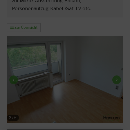
zur Miete. Ausstattung: Balkon,
Personenaufzug, Kabel-/Sat-TV, etc.
Zur Übersicht
2
/
6