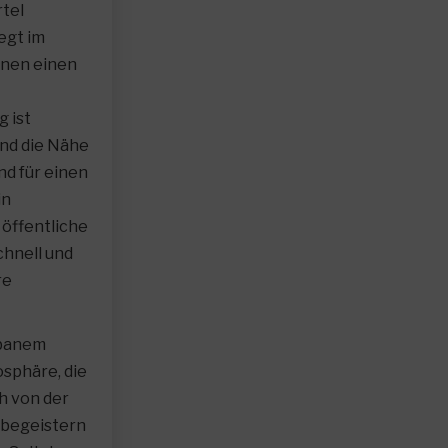
tel
egt im
hnen einen
 ist
nd die Nähe
nd für einen
in
 öffentliche
chnell und
re
rbanem
sphäre, die
ch von der
s begeistern