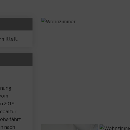
mittelt.
hnung
 vom
en 2019
deal für
Lohe fährt
in nach