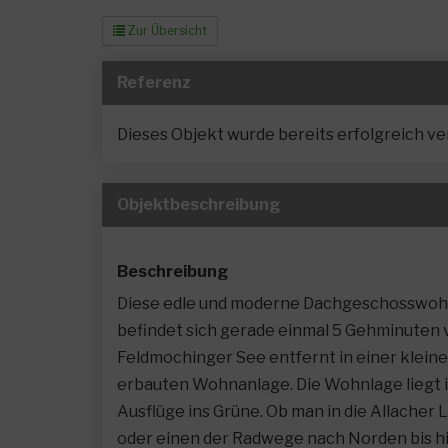
Zur Übersicht
Referenz
Dieses Objekt wurde bereits erfolgreich ver
Objekt­beschreibung
Beschreibung
Diese edle und moderne Dachgeschosswo
befindet sich gerade einmal 5 Gehminuten
Feldmochinger See entfernt in einer klein
erbauten Wohnanlage. Die Wohnlage liegt i
Ausflüge ins Grüne. Ob man in die Allacher 
oder einen der Radwege nach Norden bis h