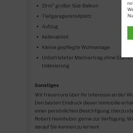
no
19 m² großer Süd-Balkon
We
Nu
Tiefgaragenstellplatz
Aufzug
Kellerabteil
Kleine gepflegte Wohnanlage
Unbefristeter Mietvertrag ohne Staffel
Indexierung
Sonstiges
Wir freuen uns über Ihr Interesse an der 
Den besten Eindruck dieser Immobilie erhal
einer persönlichen Besichtigung. Hierzu st
Robert Heimhuber gerne zur Verfügung. Wi
darauf Sie kennen zu lernen!