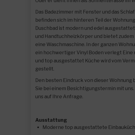
Oder er dient Ihnen als Sonnenterasse im W
Das Badezimmer mit Fenster und das Schla
befinden sich im hinteren Teil der Wohnung
Duschbad ist modern und edel ausgestattet 
und Handtuchheizkörper und bietet zudem P
eine Waschmaschine. In der ganzen Wohn
ein hochwertiger Vinyl Boden verlegt Ein
und top ausgestattet Küche wird vom Verm
gestellt.
Den besten Eindruck von dieser Wohnun
Sie bei einem Besichtigungstermin mit uns.
uns auf Ihre Anfrage.
Ausstattung
Moderne top ausgestattete Einbauküc