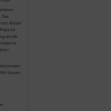
inter.
fzimmer
. Das
inkl. Möbel
latz für
ung wurde
e moderne
ieter
g bekommen
 Wir freuen
he