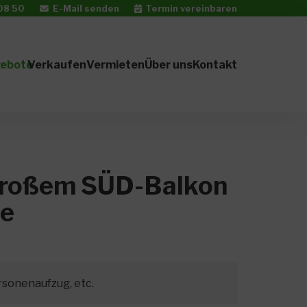
08 50
E-Mail senden
Termin vereinbaren
gebote
Verkaufen
Vermieten
Über uns
Kontakt
großem SÜD-Balkon
ee
sonenaufzug, etc.