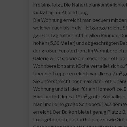
Freising folgt. Die Naherholungsmöglichkei
vielzählig für Alt und Jung.
Die Wohnung erreicht man bequem mit dem
welcher auch bis in die Tiefgarage reicht. S
ganzen Tag tolles Licht in allen Räumen. Du
hohen ( 5,30 Meter) und abgeschrägten De
der großen Fensterfront im Wohnbereich u
Galerie wirkt sie wie ein modernes Loft. De
Wohnbereich samt Küche verteilet sich auf 
Über die Treppe erreicht man die ca. 7 m² g
Sie unterstreicht nochmals den Loft-Chara
Wohnung und ist ideal für ein Homeoffice. E
Highlight ist der ca. 19 m² große Südbalkon
man über eine große Schiebetür aus dem
erreicht. Der Balkon bietet genug Platz z.B.
Loungebereich, einem Grillplatz sowie Grü