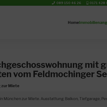
089 150 46 26
0171 428 
Home
Immobilienan
chgeschosswohnung mit 
ten vom Feldmochinger S
zur Miete
 München zur Miete. Ausstattung: Balkon, Tiefgarage, Per