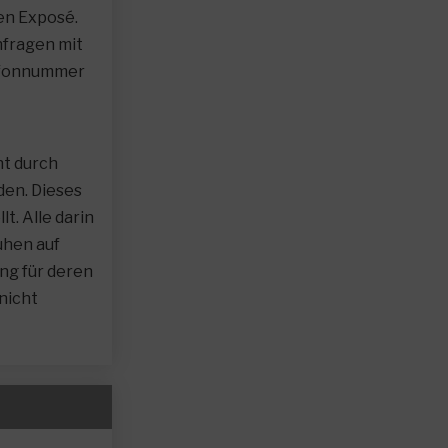
hen Exposé.
nfragen mit
lefonnummer
ht durch
en. Dieses
. Alle darin
uhen auf
ng für deren
nicht