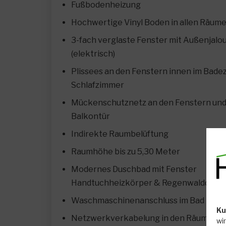
Fußbodenheizung
Hochwertige Vinyl Boden in allen Räum
3-fach verglaste Fenster mit Außenjalo
(elektrisch)
Plissees an den Fenstern innen im Bad
Schlafzimmer
Mückenschutznetz an den Fenstern und
Balkontür
Indirekte Raumbelüftung
Raumhöhe bis zu 5,30 Meter
Modernes Duschbad mit Fenster
Handtuchheizkörper & Regenwalddusc
Waschmaschinenanschluss im Bad
Ku
Netzwerkverkabelung in den Räumen
wi