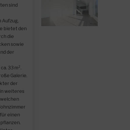
ten sind
 Aufzug,
ie bietet den
rch die
cken sowie
nd der
r
ca. 33 m².
roße Galerie.
kter der
in weiteres
, welchen
 Wohnzimmer
 für einen
npflanzen.